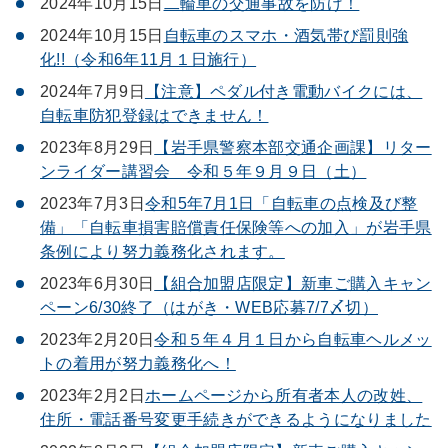
2024年10月15日
二輪車の交通事故を防げ！
2024年10月15日
自転車のスマホ・酒気帯び罰則強
化!!（令和6年11月１日施行）
2024年7月9日
【注意】ペダル付き電動バイクには、
自転車防犯登録はできません！
2023年8月29日
【岩手県警察本部交通企画課】リター
ンライダー講習会 令和５年９月９日（土）
2023年7月3日
令和5年7月1日「自転車の点検及び整
備」「自転車損害賠償責任保険等への加入」が岩手県
条例により努力義務化されます。
2023年6月30日
【組合加盟店限定】新車ご購入キャン
ペーン6/30終了（はがき・WEB応募7/7〆切）
2023年2月20日
令和５年４月１日から自転車ヘルメッ
トの着用が努力義務化へ！
2023年2月2日
ホームページから所有者本人の改姓、
住所・電話番号変更手続きができるようになりました